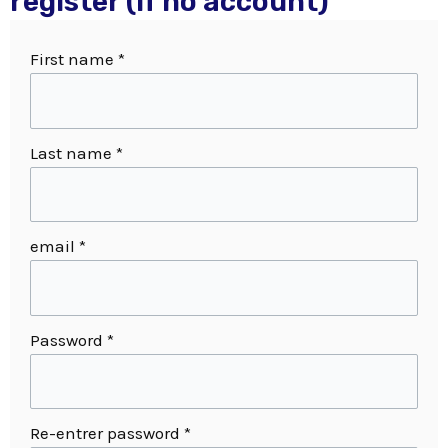
register (if no account)
First name
*
Last name
*
email
*
Password
*
Re-entrer password
*