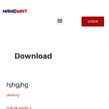
Aller
au
contenu
Menu
LOGIN
Download
hjhgjhg
hjhgjhg
Jérémy
Lire la suite »